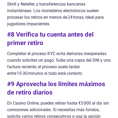
Skrill y Neteller, y transferencias bancarias
instantáneas. Los monederos electrónicos suelen
procesar los retiros en menos de 24 horas, ideal para
jugadores impacientes.
#8 Verifica tu cuenta antes del
primer retiro
Completar el proceso KYC evita demoras inesperadas
cuando solicites un pago. Sube una copia del DNI y una
factura reciente; el proceso suele tardar
entre 15‑30 minutos si todo está correcto.
#9 Aprovecha los límites máximos
de retiro diarios
En Casino Online, puedes retirar hasta €5 000 al día sin
comisiones adicionales. Si necesitas más fondos,
solicita varios retiros consecutivos o usa la opción