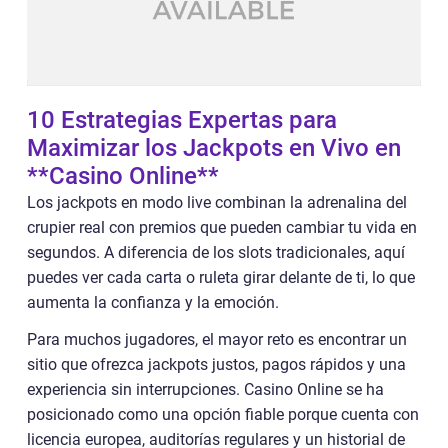
10 Estrategias Expertas para
Maximizar los Jackpots en Vivo en
**Casino Online**
Los jackpots en modo live combinan la adrenalina del
crupier real con premios que pueden cambiar tu vida en
segundos. A diferencia de los slots tradicionales, aquí
puedes ver cada carta o ruleta girar delante de ti, lo que
aumenta la confianza y la emoción.
Para muchos jugadores, el mayor reto es encontrar un
sitio que ofrezca jackpots justos, pagos rápidos y una
experiencia sin interrupciones. Casino Online se ha
posicionado como una opción fiable porque cuenta con
licencia europea, auditorías regulares y un historial de