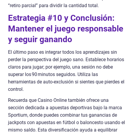
“retiro parcial” para dividir la cantidad total.
Estrategia #10 y Conclusión:
Mantener el juego responsable
y seguir ganando
El último paso es integrar todos los aprendizajes sin
perder la perspectiva del juego sano. Establece horarios
claros para jugar; por ejemplo, una sesión no debe
superar los 90 minutos seguidos. Utiliza las
herramientas de auto‑exclusión si sientes que pierdes el
control.
Recuerda que Casino Online también ofrece una
sección dedicada a apuestas deportivas bajo la marca
Sportium, donde puedes combinar tus ganancias de
jackpots con apuestas en fútbol o baloncesto usando el
mismo saldo. Esta diversificación ayuda a equilibrar