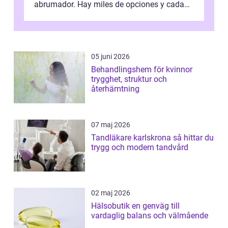
abrumador. Hay miles de opciones y cada
una promete lo mejor del mercado. La cl...
05 juni 2026
Behandlingshem för kvinnor
trygghet, struktur och
återhämtning
07 maj 2026
Tandläkare karlskrona så hittar du
trygg och modern tandvård
02 maj 2026
Hälsobutik en genväg till
vardaglig balans och välmående