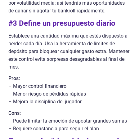
por volatilidad media; así tendrás más oportunidades
de ganar sin agotar tu bankroll rápidamente.
#3 Define un presupuesto diario
Establece una cantidad máxima que estés dispuesto a
perder cada día. Usa la herramienta de límites de
depósito para bloquear cualquier gasto extra. Mantener
este control evita sorpresas desagradables al final del
mes.
Pros:
– Mayor control financiero
– Menor riesgo de pérdidas rápidas
– Mejora la disciplina del jugador
Cons:
– Puede limitar la emoción de apostar grandes sumas
– Requiere constancia para seguir el plan