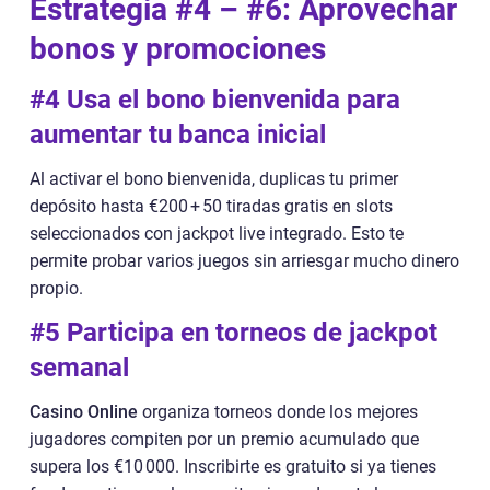
Estrategia #4 – #6: Aprovechar
bonos y promociones
#4 Usa el bono bienvenida para
aumentar tu banca inicial
Al activar el bono bienvenida, duplicas tu primer
depósito hasta €200 + 50 tiradas gratis en slots
seleccionados con jackpot live integrado. Esto te
permite probar varios juegos sin arriesgar mucho dinero
propio.
#5 Participa en torneos de jackpot
semanal
Casino Online
organiza torneos donde los mejores
jugadores compiten por un premio acumulado que
supera los €10 000. Inscribirte es gratuito si ya tienes