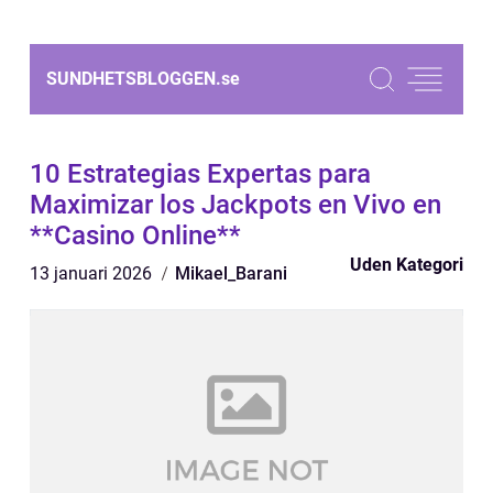
SUNDHETSBLOGGEN.
se
10 Estrategias Expertas para
Maximizar los Jackpots en Vivo en
**Casino Online**
Uden Kategori
13 januari 2026
Mikael_Barani