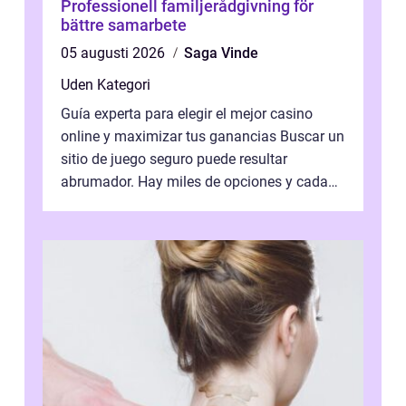
Professionell familjerådgivning för
bättre samarbete
05 augusti 2026
Saga Vinde
Uden Kategori
Guía experta para elegir el mejor casino
online y maximizar tus ganancias Buscar un
sitio de juego seguro puede resultar
abrumador. Hay miles de opciones y cada
una promete lo mejor del mercado. La cl...