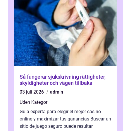
Så fungerar sjukskrivning rättigheter,
skyldigheter och vägen tillbaka
03 juli 2026
admin
Uden Kategori
Guía experta para elegir el mejor casino
online y maximizar tus ganancias Buscar un
sitio de juego seguro puede resultar