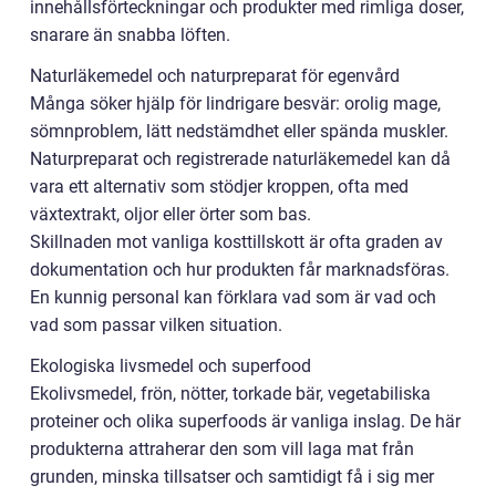
innehållsförteckningar och produkter med rimliga doser,
snarare än snabba löften.
Naturläkemedel och naturpreparat för egenvård
Många söker hjälp för lindrigare besvär: orolig mage,
sömnproblem, lätt nedstämdhet eller spända muskler.
Naturpreparat och registrerade naturläkemedel kan då
vara ett alternativ som stödjer kroppen, ofta med
växtextrakt, oljor eller örter som bas.
Skillnaden mot vanliga kosttillskott är ofta graden av
dokumentation och hur produkten får marknadsföras.
En kunnig personal kan förklara vad som är vad och
vad som passar vilken situation.
Ekologiska livsmedel och superfood
Ekolivsmedel, frön, nötter, torkade bär, vegetabiliska
proteiner och olika superfoods är vanliga inslag. De här
produkterna attraherar den som vill laga mat från
grunden, minska tillsatser och samtidigt få i sig mer