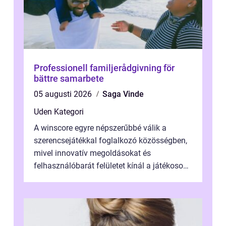
Professionell familjerådgivning för
bättre samarbete
05 augusti 2026
Saga Vinde
Uden Kategori
A winscore egyre népszerűbbé válik a
szerencsejátékkal foglalkozó közösségben,
mivel innovatív megoldásokat és
felhasználóbarát felületet kínál a játékosok
számára. Ez a platform lehetővé teszi, hogy
...