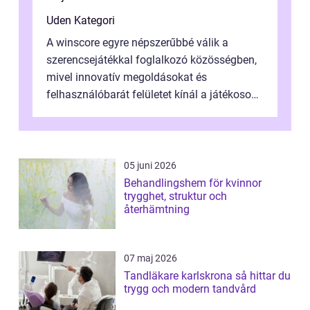
Uden Kategori
A winscore egyre népszerűbbé válik a
szerencsejátékkal foglalkozó közösségben,
mivel innovatív megoldásokat és
felhasználóbarát felületet kínál a játékosok
számára. Ez a platform lehetővé teszi, hogy
...
05 juni 2026
Behandlingshem för kvinnor
trygghet, struktur och
återhämtning
07 maj 2026
Tandläkare karlskrona så hittar du
trygg och modern tandvård