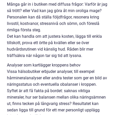
Många går in i butiken med diffusa frågor: Varför är jag
så trött? eller Vad kan jag göra åt min oroliga mage?
Personalen kan då ställa följdfrågor, resonera kring
livsstil, kostvanor, stressnivå och sömn, och föreslå
rimliga första steg.
Det kan handla om att justera kosten, lägga till enkla
tillskott, prova ett örtte på kvällen eller se över
hudvårdsrutinen vid känslig hud. Råden blir mer
träffsäkra när någon tar sig tid att lyssna.
Analyser som kartlägger kroppens behov
Vissa hälsobutiker erbjuder analyser, till exempel
hårmineralanalyser eller andra tester som ger en bild av
näringsstatus och eventuella obalanser i kroppen.
Syftet är att få fakta på bordet: saknas viktiga
mineraler, hur ser balansen mellan olika näringsämnen
ut, finns tecken på långvarig stress? Resultatet kan
sedan ligga till grund för ett mer personligt upplägg