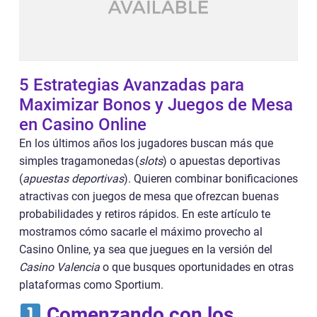
5 Estrategias Avanzadas para
Maximizar Bonos y Juegos de Mesa
en Casino Online
En los últimos años los jugadores buscan más que
simples tragamonedas (
slots
) o apuestas deportivas
(
apuestas deportivas
). Quieren combinar bonificaciones
atractivas con juegos de mesa que ofrezcan buenas
probabilidades y retiros rápidos. En este artículo te
mostramos cómo sacarle el máximo provecho al
Casino Online, ya sea que juegues en la versión del
Casino Valencia
o que busques oportunidades en otras
plataformas como Sportium.
Comenzando con los