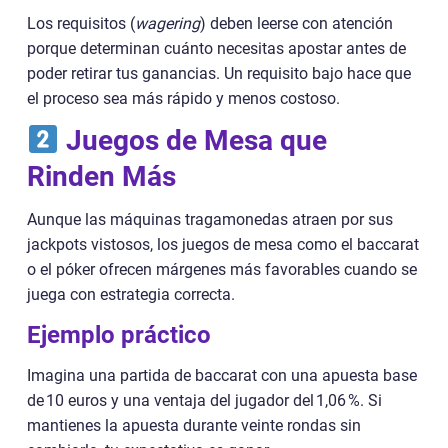
Los requisitos (
wagering
) deben leerse con atención
porque determinan cuánto necesitas apostar antes de
poder retirar tus ganancias. Un requisito bajo hace que
el proceso sea más rápido y menos costoso.
Juegos de Mesa que
Rinden Más
Aunque las máquinas tragamonedas atraen por sus
jackpots vistosos, los juegos de mesa como el baccarat
o el póker ofrecen márgenes más favorables cuando se
juega con estrategia correcta.
Ejemplo práctico
Imagina una partida de baccarat con una apuesta base
de 10 euros y una ventaja del jugador del 1,06 %. Si
mantienes la apuesta durante veinte rondas sin