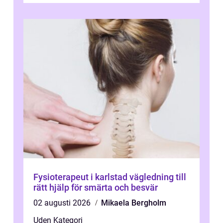
Fysioterapeut i karlstad vägledning till
rätt hjälp för smärta och besvär
02 augusti 2026
Mikaela Bergholm
Uden Kategori