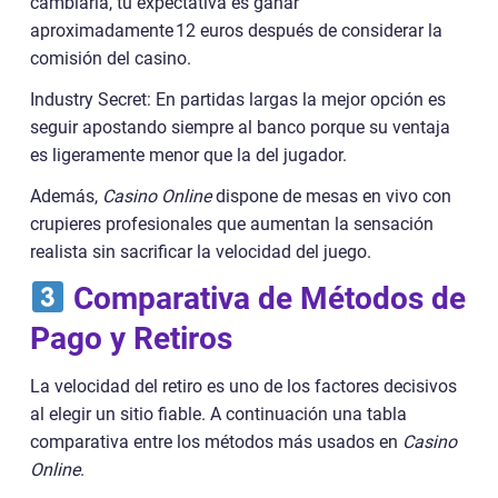
cambiarla, tu expectativa es ganar
aproximadamente 12 euros después de considerar la
comisión del casino.
Industry Secret: En partidas largas la mejor opción es
seguir apostando siempre al banco porque su ventaja
es ligeramente menor que la del jugador.
Además,
Casino Online
dispone de mesas en vivo con
crupieres profesionales que aumentan la sensación
realista sin sacrificar la velocidad del juego.
Comparativa de Métodos de
Pago y Retiros
La velocidad del retiro es uno de los factores decisivos
al elegir un sitio fiable. A continuación una tabla
comparativa entre los métodos más usados en
Casino
Online
.