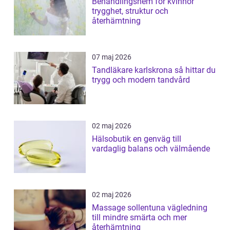
Behandlingshem för kvinnor
trygghet, struktur och
återhämtning
07 maj 2026
Tandläkare karlskrona så hittar du
trygg och modern tandvård
02 maj 2026
Hälsobutik en genväg till
vardaglig balans och välmående
02 maj 2026
Massage sollentuna vägledning
till mindre smärta och mer
återhämtning