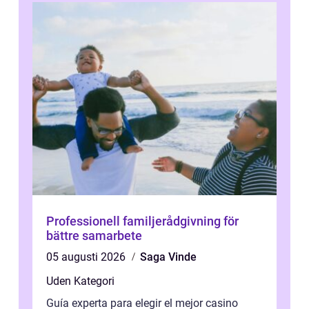
Professionell familjerådgivning för
bättre samarbete
05 augusti 2026
Saga Vinde
Uden Kategori
Guía experta para elegir el mejor casino