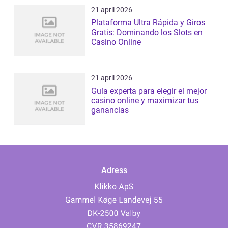
21 april 2026
Plataforma Ultra Rápida y Giros
Gratis: Dominando los Slots en
Casino Online
21 april 2026
Guía experta para elegir el mejor
casino online y maximizar tus
ganancias
Adress