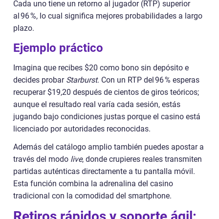
Cada uno tiene un retorno al jugador (RTP) superior
al 96 %, lo cual significa mejores probabilidades a largo
plazo.
Ejemplo práctico
Imagina que recibes $20 como bono sin depósito e
decides probar
Starburst
. Con un RTP del 96 % esperas
recuperar $19,20 después de cientos de giros teóricos;
aunque el resultado real varía cada sesión, estás
jugando bajo condiciones justas porque el casino está
licenciado por autoridades reconocidas.
Además del catálogo amplio también puedes apostar a
través del modo
live
, donde crupieres reales transmiten
partidas auténticas directamente a tu pantalla móvil.
Esta función combina la adrenalina del casino
tradicional con la comodidad del smartphone.
Retiros rápidos y soporte ágil: