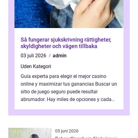
Så fungerar sjukskrivning rättigheter,
skyldigheter och vägen tillbaka
03 juli 2026
admin
Uden Kategori
Guía experta para elegir el mejor casino
online y maximizar tus ganancias Buscar un
sitio de juego seguro puede resultar
abrumador. Hay miles de opciones y cada
una promete lo mejor del mercado. La cl...
05 juni 2026