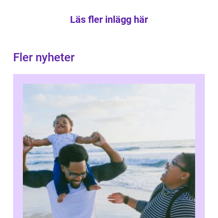
Läs fler inlägg här
Fler nyheter