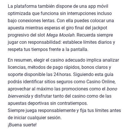
La plataforma también dispone de una app móvil
optimizada que funciona sin interrupciones incluso
bajo conexiones lentas. Con ella puedes colocar una
apuesta mientras esperas el giro final del jackpot
progresivo del slot
Mega Moolah
. Recuerda siempre
jugar con responsabilidad: establece límites diarios y
respeta tus tiempos frente a la pantalla.
En resumen, elegir el casino adecuado implica analizar
licencias, métodos de pago rápidos, bonos claros y
soporte disponible las 24 horas. Siguiendo esta guía
podrás identificar sitios seguros como Casino Online,
aprovechar al máximo las promociones como el
bono
bienvenida
y disfrutar tanto del casino como de las
apuestas deportivas sin contratiempos.
Siempre juega responsablemente y fija tus límites antes
de iniciar cualquier sesión.
¡Buena suerte!