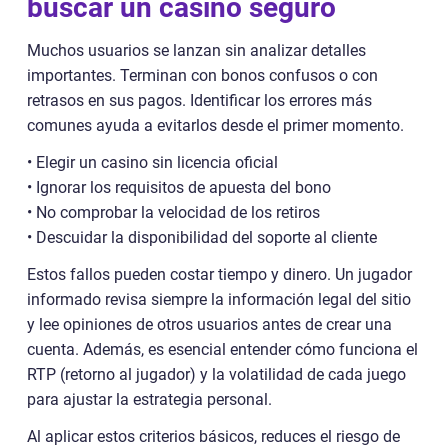
buscar un casino seguro
Muchos usuarios se lanzan sin analizar detalles
importantes. Terminan con bonos confusos o con
retrasos en sus pagos. Identificar los errores más
comunes ayuda a evitarlos desde el primer momento.
• Elegir un casino sin licencia oficial
• Ignorar los requisitos de apuesta del bono
• No comprobar la velocidad de los retiros
• Descuidar la disponibilidad del soporte al cliente
Estos fallos pueden costar tiempo y dinero. Un jugador
informado revisa siempre la información legal del sitio
y lee opiniones de otros usuarios antes de crear una
cuenta. Además, es esencial entender cómo funciona el
RTP (retorno al jugador) y la volatilidad de cada juego
para ajustar la estrategia personal.
Al aplicar estos criterios básicos, reduces el riesgo de