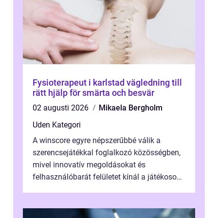
Fysioterapeut i karlstad vägledning till
rätt hjälp för smärta och besvär
02 augusti 2026
Mikaela Bergholm
Uden Kategori
A winscore egyre népszerűbbé válik a
szerencsejátékkal foglalkozó közösségben,
mivel innovatív megoldásokat és
felhasználóbarát felületet kínál a játékosok
számára. Ez a platform lehetővé teszi, hogy
...