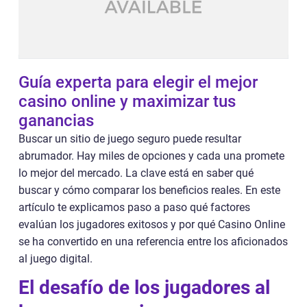
Guía experta para elegir el mejor
casino online y maximizar tus
ganancias
Buscar un sitio de juego seguro puede resultar
abrumador. Hay miles de opciones y cada una promete
lo mejor del mercado. La clave está en saber qué
buscar y cómo comparar los beneficios reales. En este
artículo te explicamos paso a paso qué factores
evalúan los jugadores exitosos y por qué Casino Online
se ha convertido en una referencia entre los aficionados
al juego digital.
El desafío de los jugadores al