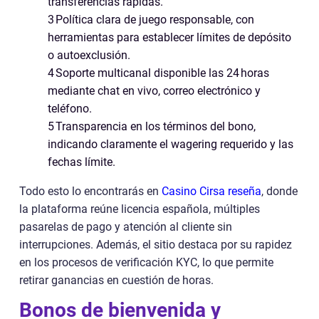
transferencias rápidas.
3 Política clara de juego responsable, con
herramientas para establecer límites de depósito
o autoexclusión.
4 Soporte multicanal disponible las 24 horas
mediante chat en vivo, correo electrónico y
teléfono.
5 Transparencia en los términos del bono,
indicando claramente el wagering requerido y las
fechas límite.
Todo esto lo encontrarás en
Casino Cirsa reseña
, donde
la plataforma reúne licencia española, múltiples
pasarelas de pago y atención al cliente sin
interrupciones. Además, el sitio destaca por su rapidez
en los procesos de verificación KYC, lo que permite
retirar ganancias en cuestión de horas.
Bonos de bienvenida y