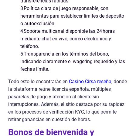
transferencias rápidas.
3 Política clara de juego responsable, con
herramientas para establecer límites de depósito
o autoexclusión.
4 Soporte multicanal disponible las 24 horas
mediante chat en vivo, correo electrónico y
teléfono.
5 Transparencia en los términos del bono,
indicando claramente el wagering requerido y las
fechas límite.
Todo esto lo encontrarás en
Casino Cirsa reseña
, donde
la plataforma reúne licencia española, múltiples
pasarelas de pago y atención al cliente sin
interrupciones. Además, el sitio destaca por su rapidez
en los procesos de verificación KYC, lo que permite
retirar ganancias en cuestión de horas.
Bonos de bienvenida y