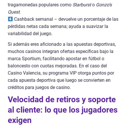
tragamonedas populares como
Starburst
o
Gonzo’s
Quest
.
Cashback semanal – devuelve un porcentaje de las
pérdidas netas cada semana; ayuda a suavizar la
variabilidad del juego.
Si además eres aficionado a las apuestas deportivas,
muchos casinos integran ofertas específicas bajo la
marca Sportium, facilitando apostar en fútbol o
baloncesto con cuotas mejoradas. En el caso del
Casino Valencia, su programa VIP otorga puntos por
cada apuesta deportiva que luego se convierten en
créditos para juegos de casino.
Velocidad de retiros y soporte
al cliente: lo que los jugadores
exigen