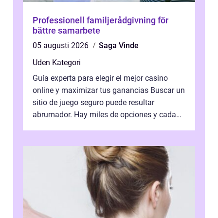
Professionell familjerådgivning för
bättre samarbete
05 augusti 2026
Saga Vinde
Uden Kategori
Guía experta para elegir el mejor casino
online y maximizar tus ganancias Buscar un
sitio de juego seguro puede resultar
abrumador. Hay miles de opciones y cada
una promete lo mejor del mercado. La cl...