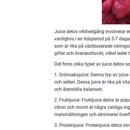
Juice detox viktnedgång involverar en
vanligtvis i en tidsperiod på 5-7 dag
som är rika på växtbaserade närings
gifter och överskottsvikt, vilket leder
Det finns olika typer av juice detox 
1. Grönsaksjuice: Denna typ av juice
och selleri. Dessa juice är rika på vi
och återställa balansen.
2. Fruktjuice: Fruktjuice detox är po
citron och morot är några vanliga ing
matsmältningen och eliminerar överfl
3. Proteinjuice: Proteinjuice detox inn