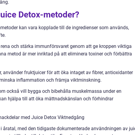
gång.
a Juice Detox-metoder?
x-metoder kan vara kopplade till de ingredienser som används,
te.
t rena och stärka immunförsvaret genom att ge kroppen viktiga
a metod är mer inriktad på att eliminera toxiner och förbättra
använder fruktjuicer för att öka intaget av fibrer, antioxidanter
tt minska inflammation och främja viktminskning.
 som också vill bygga och bibehålla muskelmassa under en
 kan hjälpa till att öka mättnadskänslan och förhindrar
 nackdelar med Juice Detox Viktnedgång
er i åratal, med den tidigaste dokumenterade användningen av jui