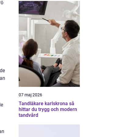
rö
ade
kan
07 maj 2026
Tandläkare karlskrona så
de
hittar du trygg och modern
tandvård
an