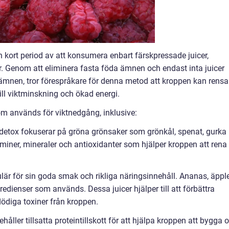
 kort period av att konsumera enbart färskpressade juicer,
ar. Genom att eliminera fasta föda ämnen och endast inta juicer
ämnen, tror förespråkare för denna metod att kroppen kan rensa
 till viktminskning och ökad energi.
som används för viktnedgång, inklusive:
 detox fokuserar på gröna grönsaker som grönkål, spenat, gurka
taminer, mineraler och antioxidanter som hjälper kroppen att rena
pulär för sin goda smak och rikliga näringsinnehåll. Ananas, äpple
redienser som används. Dessa juicer hjälper till att förbättra
ödiga toxiner från kroppen.
ehåller tillsatta proteintillskott för att hjälpa kroppen att bygga 