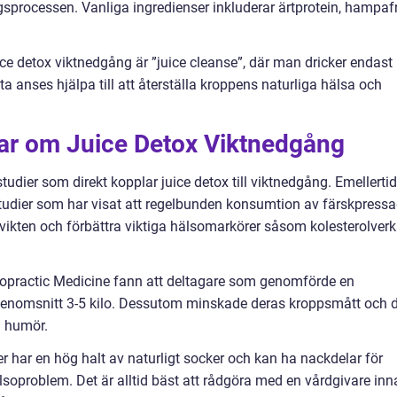
sprocessen. Vanliga ingredienser inkluderar ärtprotein, hampaf
ce detox viktnedgång är ”juice cleanse”, där man dricker endast
tta anses hjälpa till att återställa kroppens naturliga hälsa och
gar om Juice Detox Viktnedgång
udier som direkt kopplar juice detox till viktnedgång. Emellertid
 studier som har visat att regelbunden konsumtion av färskpress
psvikten och förbättra viktiga hälsomarkörer såsom kolesterolver
iropractic Medicine fann att deltagare som genomförde en
 genomsnitt 3-5 kilo. Dessutom minskade deras kroppsmått och 
h humör.
er har en hög halt av naturligt socker och kan ha nackdelar för
lsoproblem. Det är alltid bäst att rådgöra med en vårdgivare inn