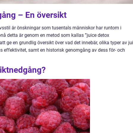
gång – En översikt
livsstil är önskningar som tusentals människor har runtom i
pnå detta är genom en metod som kallas ”juice detox
t ge en grundlig översikt över vad det innebär, olika typer av ju
s effektivitet, samt en historisk genomgång av dess för- och
Viktnedgång?