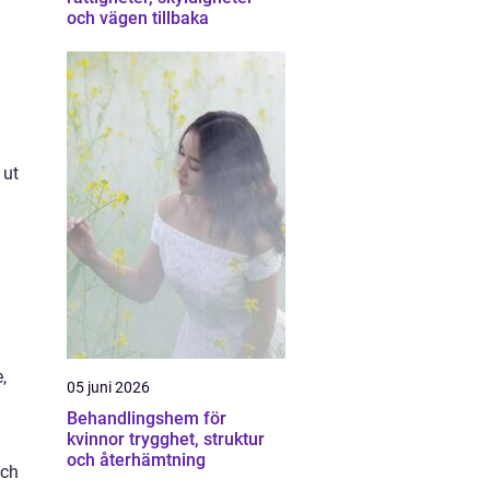
och vägen tillbaka
 ut
,
05 juni 2026
Behandlingshem för
kvinnor trygghet, struktur
och återhämtning
och