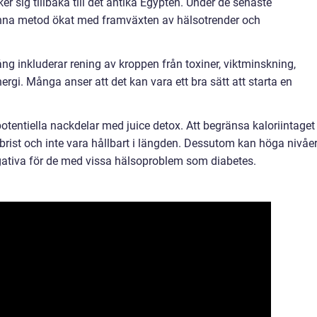
r sig tillbaka till det antika Egypten. Under de senaste
enna metod ökat med framväxten av hälsotrender och
ng inkluderar rening av kroppen från toxiner, viktminskning,
gi. Många anser att det kan vara ett bra sätt att starta en
otentiella nackdelar med juice detox. Att begränsa kaloriintaget
gsbrist och inte vara hållbart i längden. Dessutom kan höga nivåe
negativa för de med vissa hälsoproblem som diabetes.