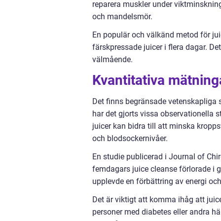
reparera muskler under viktminskning
och mandelsmör.
En populär och välkänd metod för jui
färskpressade juicer i flera dagar. De
välmående.
Kvantitativa mätnin
Det finns begränsade vetenskapliga st
har det gjorts vissa observationella
juicer kan bidra till att minska krop
och blodsockernivåer.
En studie publicerad i Journal of Ch
femdagars juice cleanse förlorade i
upplevde en förbättring av energi oc
Det är viktigt att komma ihåg att juic
personer med diabetes eller andra hä