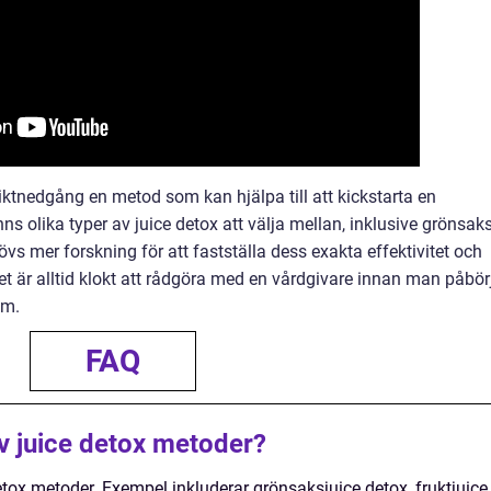
ktnedgång en metod som kan hjälpa till att kickstarta en
s olika typer av juice detox att välja mellan, inklusive grönsaks
övs mer forskning för att fastställa dess exakta effektivitet och
t är alltid klokt att rådgöra med en vårdgivare innan man påbör
am.
FAQ
av juice detox metoder?
detox metoder. Exempel inkluderar grönsaksjuice detox, fruktjuice