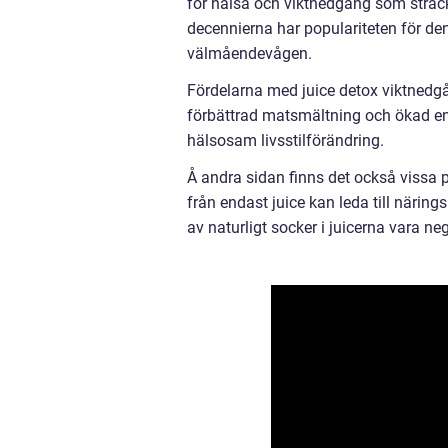
för hälsa och viktnedgång som sträcke
decennierna har populariteten för d
välmåendevågen.
Fördelarna med juice detox viktnedgå
förbättrad matsmältning och ökad ener
hälsosam livsstilförändring.
Å andra sidan finns det också vissa p
från endast juice kan leda till närin
av naturligt socker i juicerna vara 