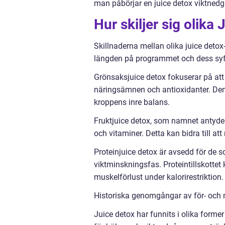
man påbörjar en juice detox viktned
Hur skiljer sig olik
Skillnaderna mellan olika juice deto
längden på programmet och dess syf
Grönsaksjuice detox fokuserar på at
näringsämnen och antioxidanter. Denn
kroppens inre balans.
Fruktjuice detox, som namnet antyder, 
och vitaminer. Detta kan bidra till a
Proteinjuice detox är avsedd för de
viktminskningsfas. Proteintillskottet
muskelförlust under kalorirestriktion.
Historiska genomgångar av för- och
Juice detox har funnits i olika form