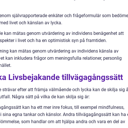
genom självrapporterade enkäter och frågeformulär som bedöme
e med livet och känslan av lycka.
nde kan mätas genom utvärdering av individens benägenhet att
aspekter i livet och ha en optimistisk syn på framtiden.
 mening kan mätas genom utvärdering av individens känsla av
et kan inkludera frågor om meningsfulla relationer, personlig
ället.
ika Livsbejakande tillvägagångssätt
strävar efter att främja välmående och lycka kan de skilja sig å
fall. Några sätt på vilka de kan skilja sig är:
agångssätt kan ha ett mer inre fokus, till exempel mindfulness,
 sina egna tankar och känslor. Andra tillvägagångssätt kan ha 
örglömmelse, som handlar om att hjälpa andra och vara en del av