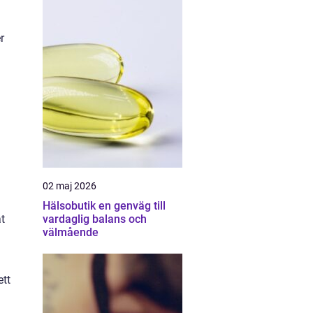
r
02 maj 2026
Hälsobutik en genväg till
t
vardaglig balans och
välmående
ett