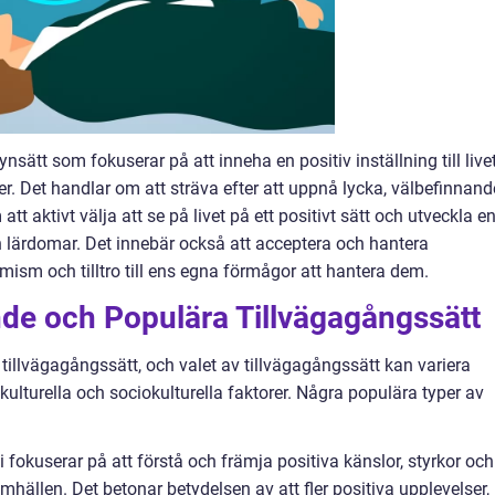
synsätt som fokuserar på att inneha en positiv inställning till live
er. Det handlar om att sträva efter att uppnå lycka, välbefinnand
att aktivt välja att se på livet på ett positivt sätt och utveckla e
 lärdomar. Det innebär också att acceptera och hantera
ism och tilltro till ens egna förmågor att hantera dem.
nde och Populära Tillvägagångssätt
e tillvägagångssätt, och valet av tillvägagångssätt kan variera
kulturella och sociokulturella faktorer. Några populära typer av
i fokuserar på att förstå och främja positiva känslor, styrkor och
hällen. Det betonar betydelsen av att fler positiva upplevelser,