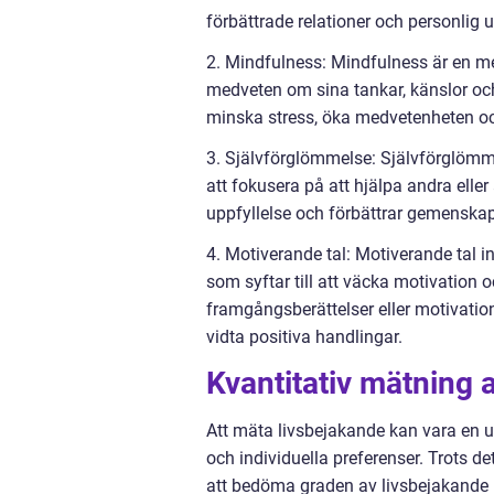
förbättrade relationer och personlig u
2. Mindfulness: Mindfulness är en me
medveten om sina tankar, känslor och 
minska stress, öka medvetenheten och
3. Självförglömmelse: Självförglöm
att fokusera på att hjälpa andra eller
uppfyllelse och förbättrar gemenskap
4. Motiverande tal: Motiverande tal i
som syftar till att väcka motivation o
framgångsberättelser eller motivation t
vidta positiva handlingar.
Kvantitativ mätning 
Att mäta livsbejakande kan vara en u
och individuella preferenser. Trots d
att bedöma graden av livsbejakande ho