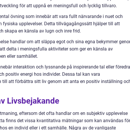
tveckling för att uppnå en meningsfull och lycklig tillvaro.
ntal övning som innebär att vara fullt närvarande i nuet och
fysiska upplevelser. Detta tillvägagångssätt hjälper till att
 skapa en känsla av lugn och inre frid.
melse handlar om att släppa egot och sina egna bekymmer gen
 att delta i meningsfulla aktiviteter som ger en känsla av
en eller samhället.
nnebär interaktion och lyssnande på inspirerande tal eller föredr
ch positiv energi hos individer. Dessa tal kan vara
ill att förbättra sitt liv genom att anta en positiv inställning oc
av Livsbejakande
tmaning, eftersom det ofta handlar om en subjektiv upplevelse
etta finns det vissa kvantitativa mätningar som kan användas fö
s en individ eller i ett samhälle. Några av de vanligaste