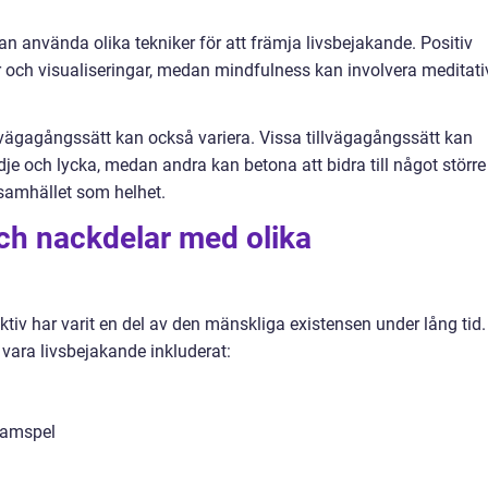
kan använda olika tekniker för att främja livsbejakande. Positiv
r och visualiseringar, medan mindfulness kan involvera meditati
tillvägagångssätt kan också variera. Vissa tillvägagångssätt kan
dje och lycka, medan andra kan betona att bidra till något större
samhället som helhet.
och nackdelar med olika
ktiv har varit en del av den mänskliga existensen under lång tid.
 vara livsbejakande inkluderat:
 samspel