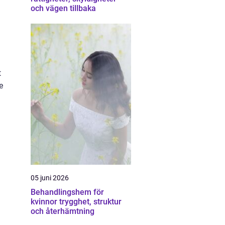
och vägen tillbaka
t
e
n
05 juni 2026
Behandlingshem för
kvinnor trygghet, struktur
och återhämtning