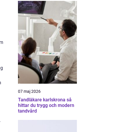
om
ag
h
07 maj 2026
Tandläkare karlskrona så
hittar du trygg och modern
tandvård
r