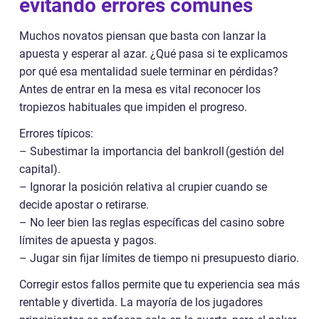
evitando errores comunes
Muchos novatos piensan que basta con lanzar la
apuesta y esperar al azar. ¿Qué pasa si te explicamos
por qué esa mentalidad suele terminar en pérdidas?
Antes de entrar en la mesa es vital reconocer los
tropiezos habituales que impiden el progreso.
Errores típicos:
– Subestimar la importancia del bankroll (gestión del
capital).
– Ignorar la posición relativa al crupier cuando se
decide apostar o retirarse.
– No leer bien las reglas específicas del casino sobre
límites de apuesta y pagos.
– Jugar sin fijar límites de tiempo ni presupuesto diario.
Corregir estos fallos permite que tu experiencia sea más
rentable y divertida. La mayoría de los jugadores