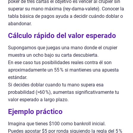
poker de tres cartas el objetivo es vencer al crupier sin
superar su mano máxima (rey‑dama‑valete). Conocer la
tabla básica de pagos ayuda a decidir cuándo doblar o
abandonar.
Cálculo rápido del valor esperado
Supongamos que juegas una mano donde el crupier
muestra un ocho bajo su carta descubierta.
En ese caso tus posibilidades reales contra él son
aproximadamente un 55 % si mantienes una apuesta
estándar.
Si decides doblar cuando tu mano supera esa
probabilidad (>60 %), aumentas significativamente tu
valor esperado a largo plazo.
Ejemplo práctico
Imagina que tienes $100 como bankroll inicial.
Puedes apostar $5 por ronda siguiendo la regla del 5 %