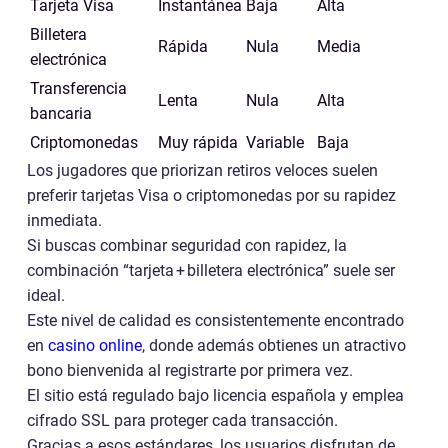
Tarjeta Visa
Instantánea
Baja
Alta
Billetera
Rápida
Nula
Media
electrónica
Transferencia
Lenta
Nula
Alta
bancaria
Criptomonedas
Muy rápida
Variable
Baja
Los jugadores que priorizan retiros veloces suelen
preferir tarjetas Visa o criptomonedas por su rapidez
inmediata.
Si buscas combinar seguridad con rapidez, la
combinación “tarjeta + billetera electrónica” suele ser
ideal.
Este nivel de calidad es consistentemente encontrado
en
casino online
, donde además obtienes un atractivo
bono bienvenida al registrarte por primera vez.
El sitio está regulado bajo licencia española y emplea
cifrado SSL para proteger cada transacción.
Gracias a esos estándares, los usuarios disfrutan de