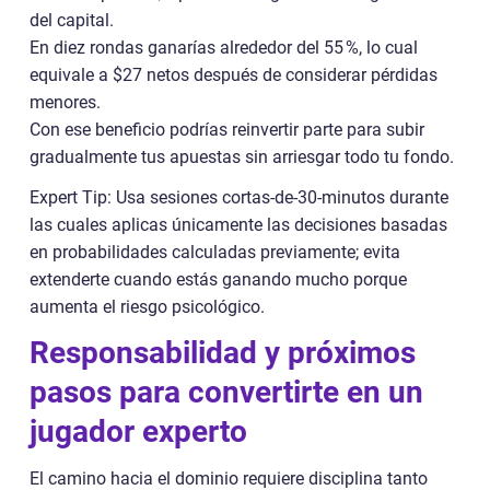
del capital.
En diez rondas ganarías alrededor del 55 %, lo cual
equivale a $27 netos después de considerar pérdidas
menores.
Con ese beneficio podrías reinvertir parte para subir
gradualmente tus apuestas sin arriesgar todo tu fondo.
Expert Tip: Usa sesiones cortas‑de‑30‑minutos durante
las cuales aplicas únicamente las decisiones basadas
en probabilidades calculadas previamente; evita
extenderte cuando estás ganando mucho porque
aumenta el riesgo psicológico.
Responsabilidad y próximos
pasos para convertirte en un
jugador experto
El camino hacia el dominio requiere disciplina tanto