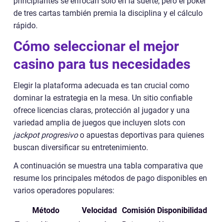
principiantes se enfocan solo en la suerte, pero el poker
de tres cartas también premia la disciplina y el cálculo
rápido.
Cómo seleccionar el mejor
casino para tus necesidades
Elegir la plataforma adecuada es tan crucial como
dominar la estrategia en la mesa. Un sitio confiable
ofrece licencias claras, protección al jugador y una
variedad amplia de juegos que incluyen slots con
jackpot progresivo
o apuestas deportivas para quienes
buscan diversificar su entretenimiento.
A continuación se muestra una tabla comparativa que
resume los principales métodos de pago disponibles en
varios operadores populares:
Método
Velocidad
Comisión
Disponibilidad