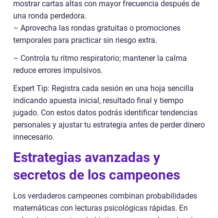
mostrar cartas altas con mayor frecuencia después de
una ronda perdedora.
– Aprovecha las rondas gratuitas o promociones
temporales para practicar sin riesgo extra.
– Controla tu ritmo respiratorio; mantener la calma
reduce errores impulsivos.
Expert Tip: Registra cada sesión en una hoja sencilla
indicando apuesta inicial, resultado final y tiempo
jugado. Con estos datos podrás identificar tendencias
personales y ajustar tu estrategia antes de perder dinero
innecesario.
Estrategias avanzadas y
secretos de los campeones
Los verdaderos campeones combinan probabilidades
matemáticas con lecturas psicológicas rápidas. En