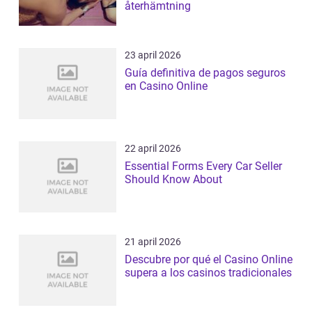
återhämtning
23 april 2026
Guía definitiva de pagos seguros
en Casino Online
22 april 2026
Essential Forms Every Car Seller
Should Know About
21 april 2026
Descubre por qué el Casino Online
supera a los casinos tradicionales