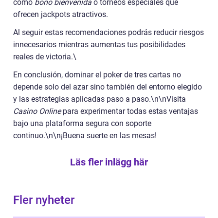
como
bono bienvenida
o torneos especiales que
ofrecen jackpots atractivos.
Al seguir estas recomendaciones podrás reducir riesgos
innecesarios mientras aumentas tus posibilidades
reales de victoria.\
En conclusión, dominar el poker de tres cartas no
depende solo del azar sino también del entorno elegido
y las estrategias aplicadas paso a paso.\n\nVisita
Casino Online
para experimentar todas estas ventajas
bajo una plataforma segura con soporte
continuo.\n\n¡Buena suerte en las mesas!
Läs fler inlägg här
Fler nyheter