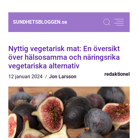
SUNDHETSBLOGGEN.
se
Nyttig vegetarisk mat: En översikt
över hälsosamma och näringsrika
vegetariska alternativ
redaktionel
12 januari 2024
Jon Larsson