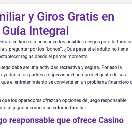
iliar y Giros Gratis en
 Guía Integral
ra en línea sin pensar en los posibles riesgos para la familia
a y preguntar por los “bonos”. ¿Qué pasa si el adulto no tiene
 establecer reglas desde el primer momento.
uego debe ser una actividad recreativa y segura. Por eso la
ayudan a los padres a supervisar el tiempo y el gasto de sus
 que el entretenimiento se convierta en un problema financiero 
 que los operadores ofrezcan opciones de juego responsable.
to al jugador como a su entorno familiar.
go responsable que ofrece Casino