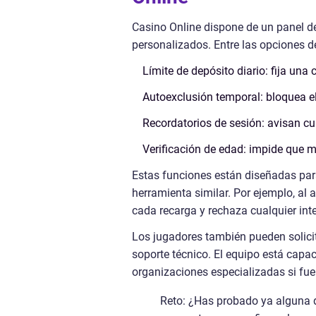
Casino Online dispone de un panel de 
personalizados. Entre las opciones d
Límite de depósito diario: fija un
Autoexclusión temporal: bloquea el
Recordatorios de sesión: avisan cu
Verificación de edad: impide que 
Estas funciones están diseñadas para
herramienta similar. Por ejemplo, al 
cada recarga y rechaza cualquier inte
Los jugadores también pueden solicita
soporte técnico. El equipo está capa
organizaciones especializadas si fue
Reto: ¿Has probado ya alguna d