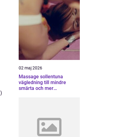
02 maj 2026
Massage sollentuna
vägledning till mindre
smärta och mer
€)
återhämtning