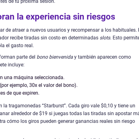
tes de tu próxima sesión.
ran la experiencia sin riesgos
ar de atraer a nuevos usuarios y recompensar a los habituales.
gador recibe tiradas sin costo en determinadas
slots
. Esto permit
la el gasto real.
 forman parte del
bono bienvenida
y también aparecen como
te incluye:
en una máquina seleccionada.
por ejemplo, 30x el valor del bono).
tes de que expiren.
n la tragamonedas “Starburst”. Cada giro vale $0,10 y tiene un
anar alrededor de $19 si juegas todas las tiradas sin apostar m
ra cómo los giros pueden generar ganancias reales sin riesgo