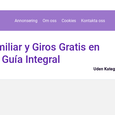
Annonsering
Om oss
Cookies
Kontakta oss
iliar y Giros Gratis en
 Guía Integral
Uden Kateg