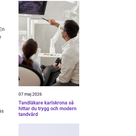
 En
e
07 maj 2026
Tandläkare karlskrona så
hittar du trygg och modern
ás
tandvård