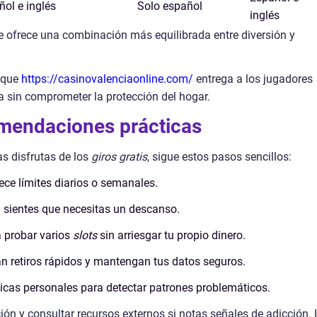
ol e inglés
Solo español
inglés
 ofrece una combinación más equilibrada entre diversión y
o que
https://casinovalenciaonline.com/
entrega a los jugadores
 sin comprometer la protección del hogar.
mendaciones prácticas
s disfrutas de los
giros gratis
, sigue estos pasos sencillos:
ece límites diarios o semanales.
i sientes que necesitas un descanso.
 probar varios
slots
sin arriesgar tu propio dinero.
n retiros rápidos y mantengan tus datos seguros.
icas personales para detectar patrones problemáticos.
n y consultar recursos externos si notas señales de adicción. 