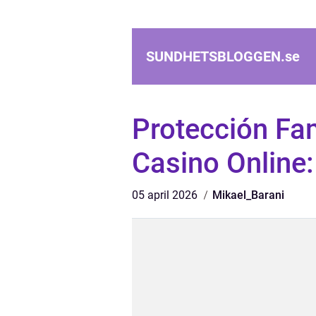
SUNDHETSBLOGGEN.
se
Protección Fam
Casino Online:
05 april 2026
Mikael_Barani