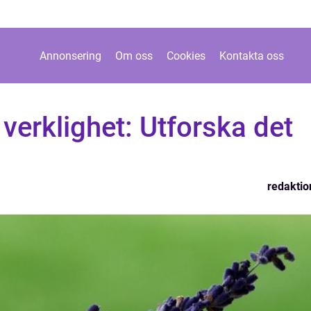
Annonsering
Om oss
Cookies
Kontakta oss
 verklighet: Utforska det
redaktio