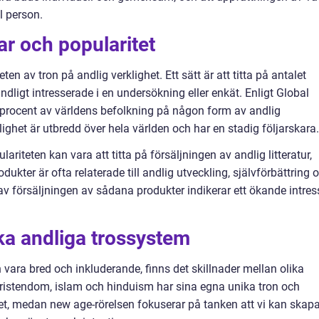
l person.
ar och popularitet
ten av tron på andlig verklighet. Ett sätt är att titta på antalet
dligt intresserade i en undersökning eller enkät. Enligt Global
7 procent av världens befolkning på någon form av andlig
dlighet är utbredd över hela världen och har en stadig följarskara.
riteten kan vara att titta på försäljningen av andlig litteratur,
ukter är ofta relaterade till andlig utveckling, självförbättring 
av försäljningen av sådana produkter indikerar ett ökande intres
ika andliga trossystem
n vara bred och inkluderande, finns det skillnader mellan olika
kristendom, islam och hinduism har sina egna unika tron och
et, medan new age-rörelsen fokuserar på tanken att vi kan skap