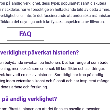
ron på andlig verklighet, dess typer, popularitet samt diskutera
ch nackdelar, har vi försökt ge en heltäckande bild av detta ämne.
erklighet eller inte, är det fascinerande att undersöka människa
förklara det osynliga och icke-fysiska aspekterna av tillvaron.
FAQ
 verklighet påverkat historien?
t en betydande inverkan på historien. Det har fungerat som både
 mening, men också som en orsak till konflikter och splittringar.
yck har varit en del av historien. Samtidigt har tron på andlig
msteg inom vetenskap, konst och filosofi och har inspirerat många
 deras arbete och forskning.
o på andlig verklighet?
ar om föreställningen om att det finns en osynlig dimension