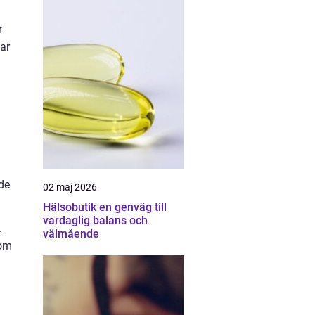
r
kar
de
02 maj 2026
Hälsobutik en genväg till
vardaglig balans och
.
välmående
som