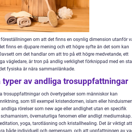
 föreställningen om att det finns en osynlig dimension utanför v
t det finns en djupare mening och ett högre syfte än det som kan
Oavsett om det handlar om att tro på ett högre medvetande, ett
ga vägledare, är tron på andlig verklighet förknippad med en sta
h det fysiska är nära sammanlänkade.
 typer av andliga trosuppfattningar
iga trosuppfattningar och övertygelser som människor kan
nriktning, som till exempel kristendomen, islam eller hinduismen
a andliga rörelser som new age eller andlighet utan en specifik
ka schamanism, övernaturliga fenomen eller andligt mediumskap.
itation, yoga, tarotläsning och kristallhealing. Det är viktigt att
vara både individuell och gemensam, och att uppfattningen av va