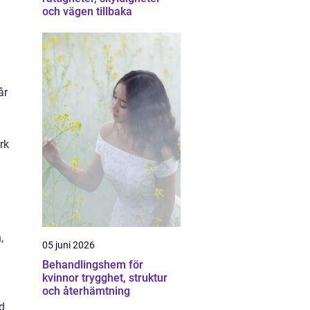
och vägen tillbaka
år
rk
,
05 juni 2026
Behandlingshem för
kvinnor trygghet, struktur
och återhämtning
d