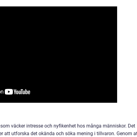
e som väcker intresse och nyfikenhet hos många människor. Det
ter att utforska det okända och söka mening i tillvaron. Genom a