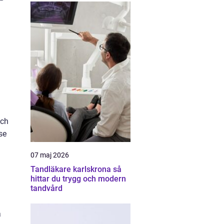
och
se
07 maj 2026
Tandläkare karlskrona så
hittar du trygg och modern
tandvård
a