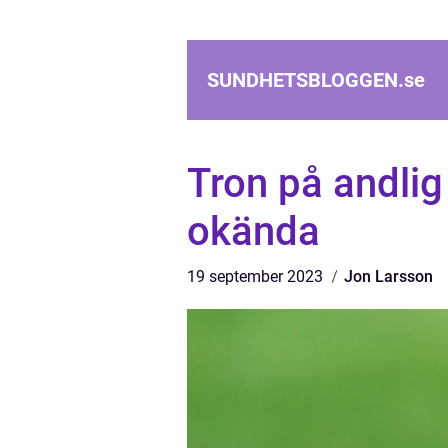
SUNDHETSBLOGGEN.
se
Tron på andlig
okända
19 september 2023
Jon Larsson