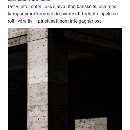
Det vi inte möter i oss själva utan kanske till och med
kämpar emot kommer dessvärre att fortsätta spela en
roll i våra liv – på ett sätt som inte gagnar oss.