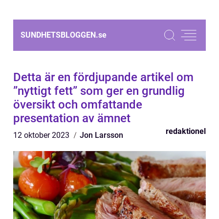
SUNDHETSBLOGGEN.
se
Detta är en fördjupande artikel om
”nyttigt fett” som ger en grundlig
översikt och omfattande
presentation av ämnet
redaktionel
12 oktober 2023
Jon Larsson