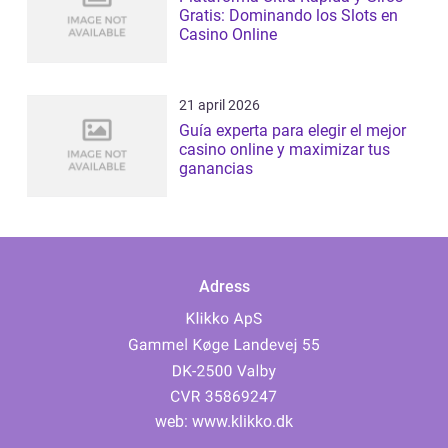
Gratis: Dominando los Slots en
Casino Online
21 april 2026
Guía experta para elegir el mejor
casino online y maximizar tus
ganancias
Adress
web:
www.klikko.dk