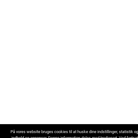
På vores website bruges cookies til at huske dine indstillinger, statistik o
indhold og annoncer. Denne information deles med tredjepart. Ved fortsa