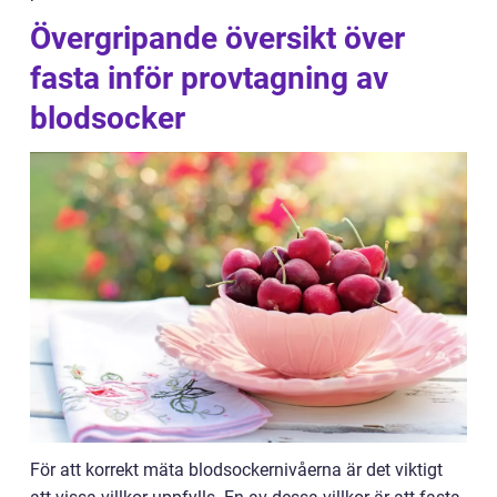
Övergripande översikt över
fasta inför provtagning av
blodsocker
För att korrekt mäta blodsockernivåerna är det viktigt