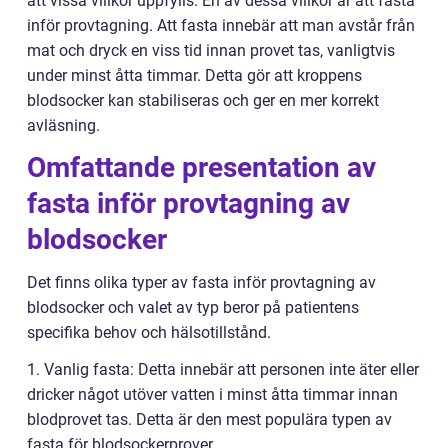
att vissa villkor uppfylls. En av dessa villkor är att fasta
inför provtagning. Att fasta innebär att man avstår från
mat och dryck en viss tid innan provet tas, vanligtvis
under minst åtta timmar. Detta gör att kroppens
blodsocker kan stabiliseras och ger en mer korrekt
avläsning.
Omfattande presentation av
fasta inför provtagning av
blodsocker
Det finns olika typer av fasta inför provtagning av
blodsocker och valet av typ beror på patientens
specifika behov och hälsotillstånd.
1. Vanlig fasta: Detta innebär att personen inte äter eller
dricker något utöver vatten i minst åtta timmar innan
blodprovet tas. Detta är den mest populära typen av
fasta för blodsockerprover.