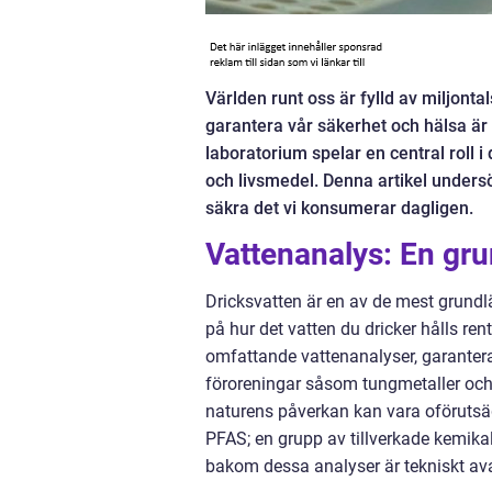
Världen runt oss är fylld av miljont
garantera vår säkerhet och hälsa ä
laboratorium spelar en central roll i
och livsmedel. Denna artikel undersök
säkra det vi konsumerar dagligen.
Vattenanalys: En gru
Dricksvatten är en av de mest grund
på hur det vatten du dricker hålls re
omfattande vattenanalyser, garanteras
föroreningar såsom tungmetaller och b
naturens påverkan kan vara oförutsäg
PFAS; en grupp av tillverkade kemika
bakom dessa analyser är tekniskt ava