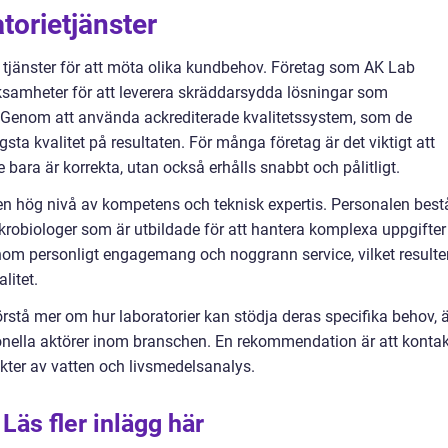
torietjänster
 tjänster för att möta olika kundbehov. Företag som AK Lab
ksamheter för att leverera skräddarsydda lösningar som
 Genom att använda ackrediterade kvalitetssystem, som de
a kvalitet på resultaten. För många företag är det viktigt att
e bara är korrekta, utan också erhålls snabbt och pålitligt.
ar en hög nivå av kompetens och teknisk expertis. Personalen best
ikrobiologer som är utbildade för att hantera komplexa uppgifter
enom personligt engagemang och noggrann service, vilket resulte
litet.
rstå mer om hur laboratorier kan stödja deras specifika behov, ä
sionella aktörer inom branschen. En rekommendation är att konta
pekter av vatten och livsmedelsanalys.
Läs fler inlägg här