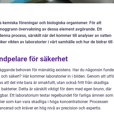
als kemiska föreningar och biologiska organismer. För att
r noggrann övervakning av dessa element avgörande. Ett
 denna process, särskilt när det kommer till analyser av vatten
er vikten av laboratorier i vårt samhälle och hur de bidrar till 
ndpelare för säkerhet
läggande behoven för mänsklig existens. Har du någonsin funde
nt och säkert? Här kommer laboratorier in i bilden. Genom att utf
 att det inte bara är smakfullt, utan också fritt från skadliga
akterier. Detta är särskilt viktigt för dem med egen brunn, där
bar. Ett laboratorium testar regelbundet för farliga ämnen som
lier som kan vara skadliga i höga koncentrationer. Processen
ncerad och kräver en hög nivå av precision och expertis.