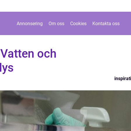
Annonsering
Om oss
Cookies
Kontakta oss
 Vatten och
lys
inspirat