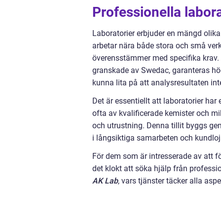
Professionella labora
Laboratorier erbjuder en mängd olika
arbetar nära både stora och små ver
överensstämmer med specifika krav.
granskade av Swedac, garanteras högst
kunna lita på att analysresultaten int
Det är essentiellt att laboratorier h
ofta av kvalificerade kemister och m
och utrustning. Denna tillit byggs g
i långsiktiga samarbeten och kundloja
För dem som är intresserade av att fö
det klokt att söka hjälp från profes
AK Lab
, vars tjänster täcker alla as