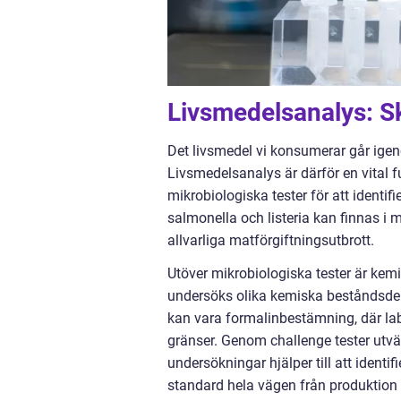
Livsmedelsanalys: S
Det livsmedel vi konsumerar går igeno
Livsmedelsanalys är därför en vital 
mikrobiologiska tester för att ident
salmonella och listeria kan finnas i 
allvarliga matförgiftningsutbrott.
Utöver mikrobiologiska tester är kemi
undersöks olika kemiska beståndsdelar
kan vara formalinbestämning, där lab
gränser. Genom challenge tester utvär
undersökningar hjälper till att identif
standard hela vägen från produktion 