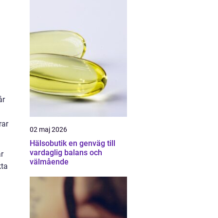
år
rar
02 maj 2026
Hälsobutik en genväg till
vardaglig balans och
r
välmående
kta