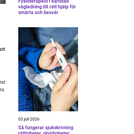
Fysioterapeut i karlstad
vägledning till rätt hjälp för
smärta och besvär
att
rat
öra
03 juli 2026
Så fungerar sjukskrivning
rättigheter, skyldigheter