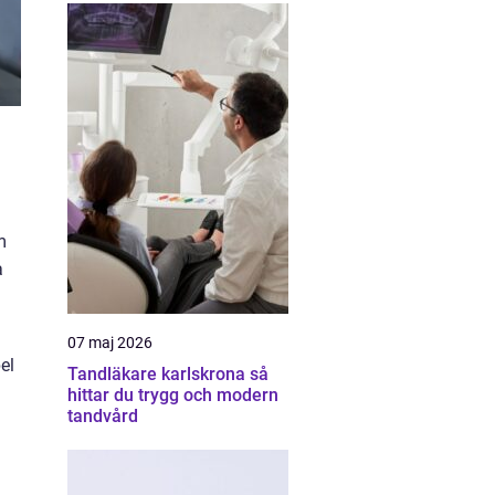
m
a
07 maj 2026
el
Tandläkare karlskrona så
hittar du trygg och modern
tandvård
a