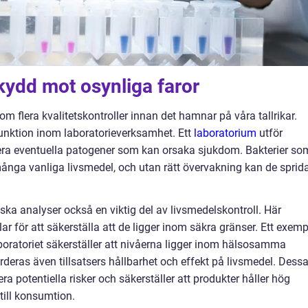
kydd mot osynliga faror
m flera kvalitetskontroller innan det hamnar på våra tallrikar.
funktion inom laboratorieverksamhet. Ett
laboratorium
utför
ifiera eventuella patogener som kan orsaka sjukdom. Bakterier so
många vanliga livsmedel, och utan rätt övervakning kan de sprid
ska analyser också en viktig del av livsmedelskontroll. Här
 för att säkerställa att de ligger inom säkra gränser. Ett exemp
oratoriet säkerställer att nivåerna ligger inom hälsosamma
deras även tillsatsers hållbarhet och effekt på livsmedel. Dess
iera potentiella risker och säkerställer att produkter håller hög
till konsumtion.