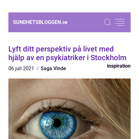
SUNDHETSBLOGGEN.
se
Lyft ditt perspektiv på livet med
hjälp av en psykiatriker i Stockholm
inspiration
06 juli 2021
Saga Vinde