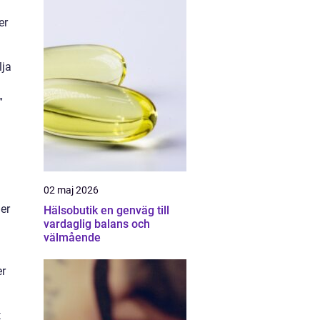
er
lja
”
02 maj 2026
er
Hälsobutik en genväg till
vardaglig balans och
välmående
er
t