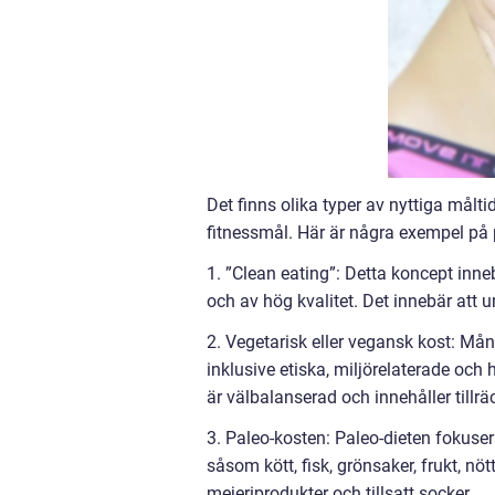
Det finns olika typer av nyttiga målt
fitnessmål. Här är några exempel på 
1. ”Clean eating”: Detta koncept inne
och av hög kvalitet. Det innebär att u
2. Vegetarisk eller vegansk kost: Mång
inklusive etiska, miljörelaterade och
är välbalanserad och innehåller tillr
3. Paleo-kosten: Paleo-dieten fokuser
såsom kött, fisk, grönsaker, frukt, n
mejeriprodukter och tillsatt socker.