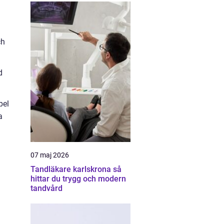
ch
d
pel
a
07 maj 2026
Tandläkare karlskrona så
hittar du trygg och modern
tandvård