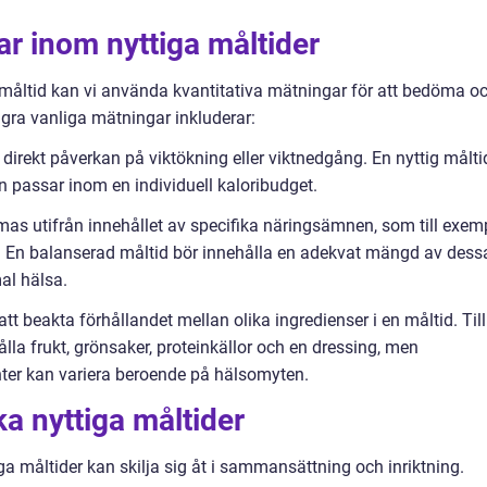
ar inom nyttiga måltider
g måltid kan vi använda kvantitativa mätningar för att bedöma o
gra vanliga mätningar inkluderar:
n direkt påverkan på viktökning eller viktnedgång. En nyttig målti
n passar inom en individuell kaloribudget.
as utifrån innehållet av specifika näringsämnen, som till exem
ler. En balanserad måltid bör innehålla en adekvat mängd av dess
al hälsa.
 att beakta förhållandet mellan olika ingredienser i en måltid. Till
ålla frukt, grönsaker, proteinkällor och en dressing, men
ter kan variera beroende på hälsomyten.
ka nyttiga måltider
tiga måltider kan skilja sig åt i sammansättning och inriktning.