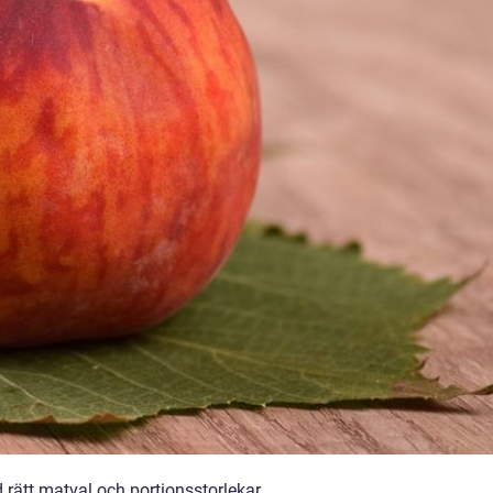
 rätt matval och portionsstorlekar