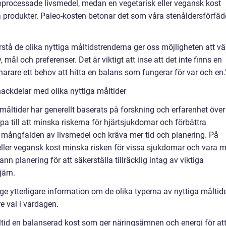
 oprocessade livsmedel, medan en vegetarisk eller vegansk kost
a produkter. Paleo-kosten betonar det som våra stenåldersförfäd
örstå de olika nyttiga måltidstrenderna ger oss möjligheten att vä
ål och preferenser. Det är viktigt att inse att det inte finns en
 snarare ett behov att hitta en balans som fungerar för var och en.
ackdelar med olika nyttiga måltider
måltider har generellt baserats på forskning och erfarenhet över
lpa till att minska riskerna för hjärtsjukdomar och förbättra
 mångfalden av livsmedel och kräva mer tid och planering. På
ller vegansk kost minska risken för vissa sjukdomar och vara m
n planering för att säkerställa tillräcklig intag av viktiga
ärn.
 ge ytterligare information om de olika typerna av nyttiga måltid
e val i vardagen.
tid en balanserad kost som ger näringsämnen och energi för at