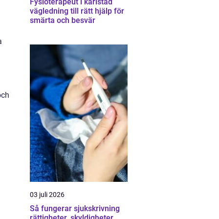
Fysioterapeut i karlstad
vägledning till rätt hjälp för
smärta och besvär
a
och
03 juli 2026
Så fungerar sjukskrivning
rättigheter, skyldigheter