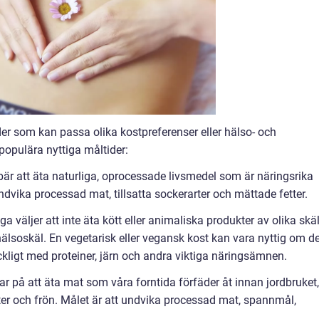
ider som kan passa olika kostpreferenser eller hälso- och
populära nyttiga måltider:
bär att äta naturliga, oprocessade livsmedel som är näringsrika
ndvika processad mat, tillsatta sockerarter och mättade fetter.
a väljer att inte äta kött eller animaliska produkter av olika skäl
 hälsoskäl. En vegetarisk eller vegansk kost kan vara nyttig om d
äckligt med proteiner, järn och andra viktiga näringsämnen.
ar på att äta mat som våra forntida förfäder åt innan jordbruket,
ötter och frön. Målet är att undvika processad mat, spannmål,