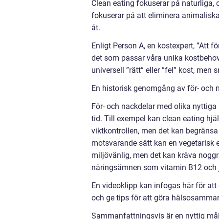
Clean eating fokuserar på naturliga,
fokuserar på att eliminera animalisk
åt.
Enligt Person A, en kostexpert, ”Att f
det som passar våra unika kostbehov, m
universell ”rätt” eller ”fel” kost, men
En historisk genomgång av för- och n
För- och nackdelar med olika nyttiga 
tid. Till exempel kan clean eating hjä
viktkontrollen, men det kan begränsa
motsvarande sätt kan en vegetarisk e
miljövänlig, men det kan kräva noggran
näringsämnen som vitamin B12 och j
En videoklipp kan infogas här för att
och ge tips för att göra hälsosammar
Sammanfattningsvis är en nyttig mål