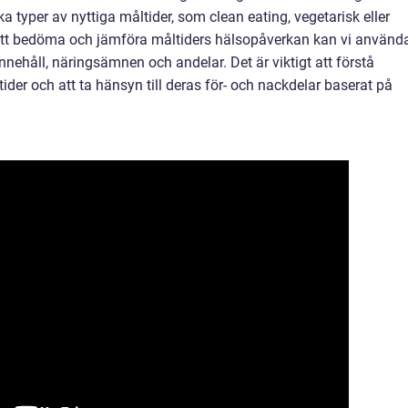
ka typer av nyttiga måltider, som clean eating, vegetarisk eller
att bedöma och jämföra måltiders hälsopåverkan kan vi använd
nehåll, näringsämnen och andelar. Det är viktigt att förstå
ider och att ta hänsyn till deras för- och nackdelar baserat på