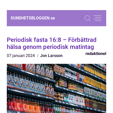
SUNDHETSBLOGGEN.
se
Periodisk fasta 16:8 – Förbättrad
hälsa genom periodisk matintag
redaktionel
07 januari 2024
Jon Larsson