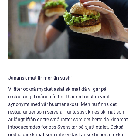
Japansk mat är mer än sushi
Vi äter också mycket asiatisk mat då vi går på
restaurang. I många år har thaimat nästan varit
synonymt med vår husmanskost. Men nu finns det
restauranger som serverar fantastisk kinesisk mat som
är långt ifrån de tre små rätter som det hette då kinamat
introducerades för oss Svenskar på sjuttiotalet. Också
god japansk mat som inte endast är sushi börjar dyka