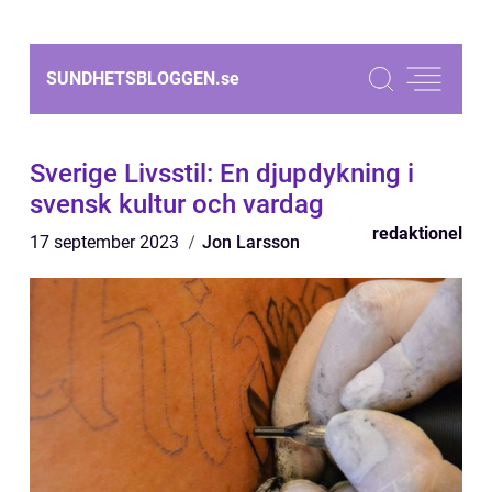
SUNDHETSBLOGGEN.
se
Sverige Livsstil: En djupdykning i
svensk kultur och vardag
redaktionel
17 september 2023
Jon Larsson